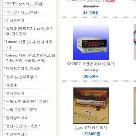
VC-9210SD 진공측정기
PS
TESTO 장기재고 (특판)
490,000원
TES 장기재고 (특판)
344,000원
기상관측기
솔라셀 (태양전지), 풍력, 소수
력, 연료전지
Lutron1 제품 (전기, 전자 계측
기)
Lutron2 제품 (수질,회전수,소음
진동, 광량, 온습도, 풍속)
KSV8DC10 판넬 미터 (압력계)
데이터로거 및 기록계
100,000원
100,000원
전기 및 전력측정기
유량계
풍속풍량계
온도/압력/습도/전기 교정기
노점,온습도,수분계
열화상카메라
정전기, 전자파 측정기
Type5 휴대형 미압계
1,595,000원
회전수측정기