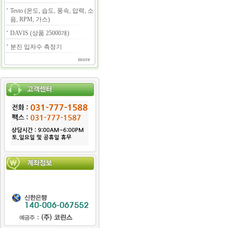
Testo (온도, 습도, 풍속, 압력, 소
음, RPM, 가스)
DAVIS (상품 25000개)
분진 입자수 측정기
more