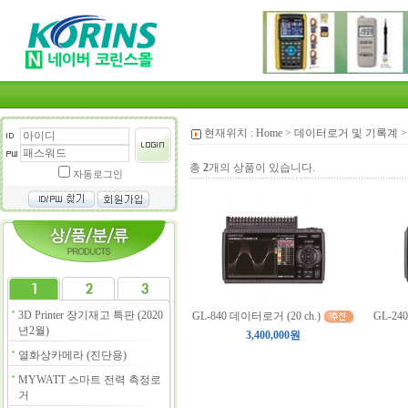
현재위치 :
Home
>
데이터로거 및 기록계
총
2
개의 상품이 있습니다.
자동로그인
3D Printer 장기재고 특판 (2020
GL-840 데이터로거 (20 ch.)
GL-24
년2월)
3,400,000원
열화상카메라 (진단용)
MYWATT 스마트 전력 측정로
거