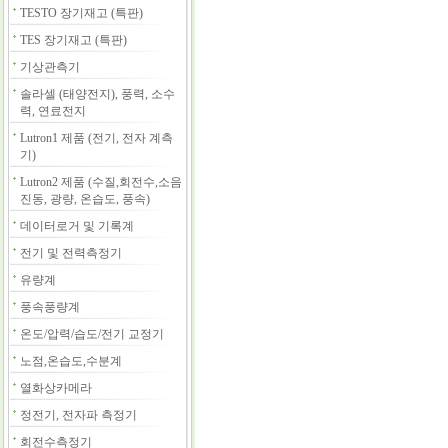
TESTO 장기재고 (특판)
TES 장기재고 (특판)
기상관측기
솔라셀 (태양전지), 풍력, 소수
력, 연료전지
Lutron1 제품 (전기, 전자 계측
기)
Lutron2 제품 (수질,회전수,소음
진동, 광량, 온습도, 풍속)
데이터로거 및 기록계
전기 및 전력측정기
유량계
풍속풍량계
온도/압력/습도/전기 교정기
노점,온습도,수분계
열화상카메라
정전기, 전자파 측정기
회전수측정기