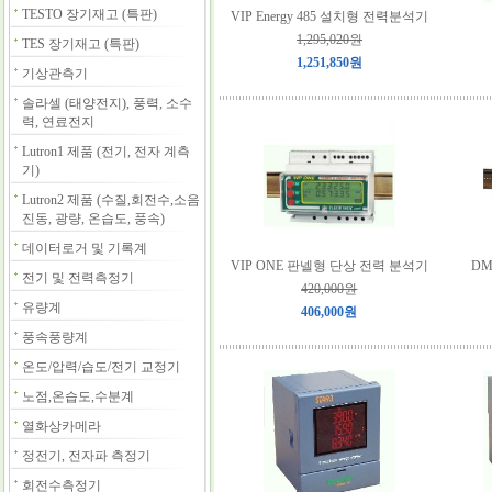
TESTO 장기재고 (특판)
VIP Energy 485 설치형 전력분석기
1,295,020원
TES 장기재고 (특판)
1,251,850원
기상관측기
솔라셀 (태양전지), 풍력, 소수
력, 연료전지
Lutron1 제품 (전기, 전자 계측
기)
Lutron2 제품 (수질,회전수,소음
진동, 광량, 온습도, 풍속)
데이터로거 및 기록계
VIP ONE 판넬형 단상 전력 분석기
DM
전기 및 전력측정기
420,000원
유량계
406,000원
풍속풍량계
온도/압력/습도/전기 교정기
노점,온습도,수분계
열화상카메라
정전기, 전자파 측정기
회전수측정기