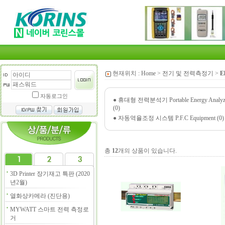
현재위치 :
Home
>
전기 및 전력측정기
>
E
자동로그인
●
휴대형 전력분석기 Portable Energy Analyz
(0)
●
자동역율조정 시스템 P.F.C Equipment (0)
총
12
개의 상품이 있습니다.
3D Printer 장기재고 특판 (2020
년2월)
열화상카메라 (진단용)
MYWATT 스마트 전력 측정로
거