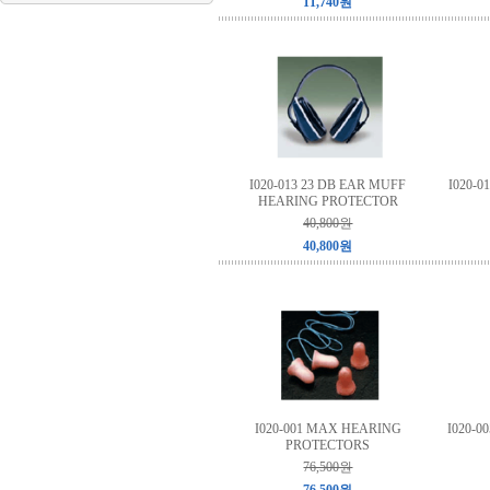
11,740원
I020-013 23 DB EAR MUFF
I020-
HEARING PROTECTOR
40,800원
40,800원
I020-001 MAX HEARING
I020-
PROTECTORS
76,500원