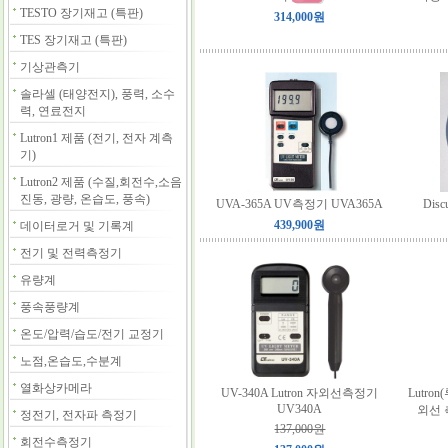
TESTO 장기재고 (특판)
314,000원
TES 장기재고 (특판)
기상관측기
솔라셀 (태양전지), 풍력, 소수
력, 연료전지
Lutron1 제품 (전기, 전자 계측
기)
Lutron2 제품 (수질,회전수,소음
진동, 광량, 온습도, 풍속)
UVA-365A UV측정기 UVA365A
Dis
439,900원
데이터로거 및 기록계
전기 및 전력측정기
유량계
풍속풍량계
온도/압력/습도/전기 교정기
노점,온습도,수분계
열화상카메라
UV-340A Lutron 자외선측정기
Lutro
UV340A
외선 
정전기, 전자파 측정기
137,000원
회전수측정기