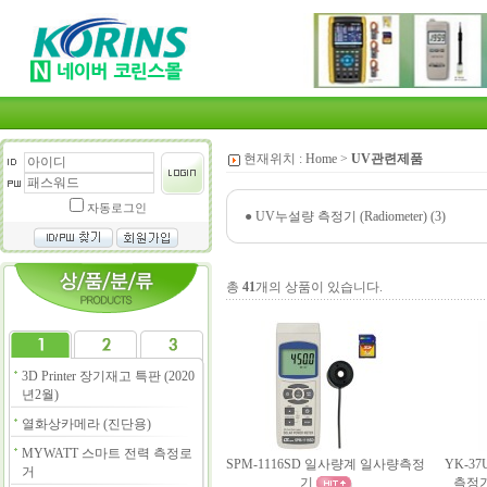
현재위치 :
Home
>
UV관련제품
자동로그인
●
UV누설량 측정기 (Radiometer) (3)
총
41
개의 상품이 있습니다.
3D Printer 장기재고 특판 (2020
년2월)
열화상카메라 (진단용)
MYWATT 스마트 전력 측정로
SPM-1116SD 일사량계 일사량측정
YK-3
거
기
측정기