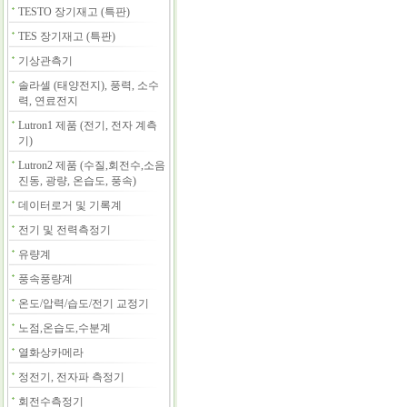
TESTO 장기재고 (특판)
TES 장기재고 (특판)
기상관측기
솔라셀 (태양전지), 풍력, 소수
력, 연료전지
Lutron1 제품 (전기, 전자 계측
기)
Lutron2 제품 (수질,회전수,소음
진동, 광량, 온습도, 풍속)
데이터로거 및 기록계
전기 및 전력측정기
유량계
풍속풍량계
온도/압력/습도/전기 교정기
노점,온습도,수분계
열화상카메라
정전기, 전자파 측정기
회전수측정기