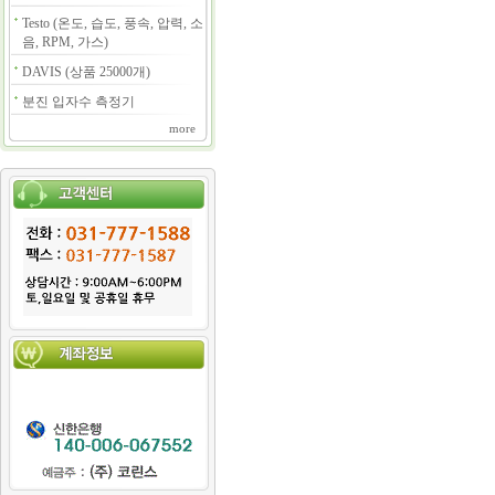
Testo (온도, 습도, 풍속, 압력, 소
음, RPM, 가스)
DAVIS (상품 25000개)
분진 입자수 측정기
more