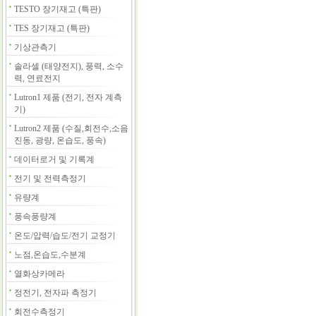
TESTO 장기재고 (특판)
TES 장기재고 (특판)
기상관측기
솔라셀 (태양전지), 풍력, 소수
력, 연료전지
Lutron1 제품 (전기, 전자 계측
기)
Lutron2 제품 (수질,회전수,소음
진동, 광량, 온습도, 풍속)
데이터로거 및 기록계
전기 및 전력측정기
유량계
풍속풍량계
온도/압력/습도/전기 교정기
노점,온습도,수분계
열화상카메라
정전기, 전자파 측정기
회전수측정기