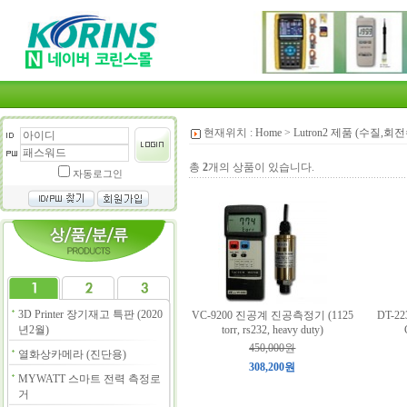
현재위치 :
Home
>
Lutron2 제품 (수질,
총
2
개의 상품이 있습니다.
자동로그인
3D Printer 장기재고 특판 (2020
VC-9200 진공계 진공측정기 (1125
DT-
년2월)
torr, rs232, heavy duty)
450,000원
열화상카메라 (진단용)
308,200원
MYWATT 스마트 전력 측정로
거