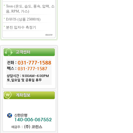
Testo (온도, 습도, 풍속, 압력, 소
음, RPM, 가스)
DAVIS (상품 25000개)
분진 입자수 측정기
more