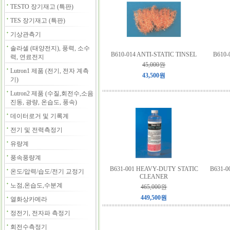
TESTO 장기재고 (특판)
TES 장기재고 (특판)
기상관측기
솔라셀 (태양전지), 풍력, 소수
B610-014 ANTI-STATIC TINSEL
B610-
력, 연료전지
45,000원
Lutron1 제품 (전기, 전자 계측
43,500원
기)
Lutron2 제품 (수질,회전수,소음
진동, 광량, 온습도, 풍속)
데이터로거 및 기록계
전기 및 전력측정기
유량계
풍속풍량계
B631-001 HEAVY-DUTY STATIC
B631-
온도/압력/습도/전기 교정기
CLEANER
노점,온습도,수분계
465,000원
449,500원
열화상카메라
정전기, 전자파 측정기
회전수측정기