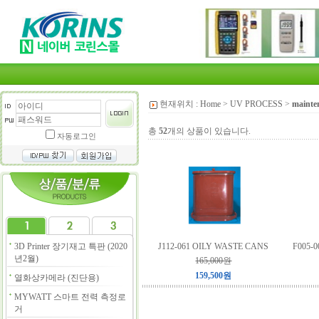
현재위치 :
Home
>
UV PROCESS
>
mainte
총
52
개의 상품이 있습니다.
자동로그인
3D Printer 장기재고 특판 (2020
J112-061 OILY WASTE CANS
F005-
년2월)
165,000원
159,500원
열화상카메라 (진단용)
MYWATT 스마트 전력 측정로
거