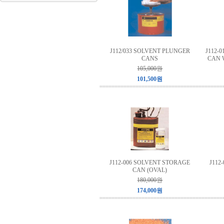
J112/033 SOLVENT PLUNGER
J112-
CANS
CAN 
105,000원
101,500원
J112-006 SOLVENT STORAGE
J112
CAN (OVAL)
180,000원
174,000원