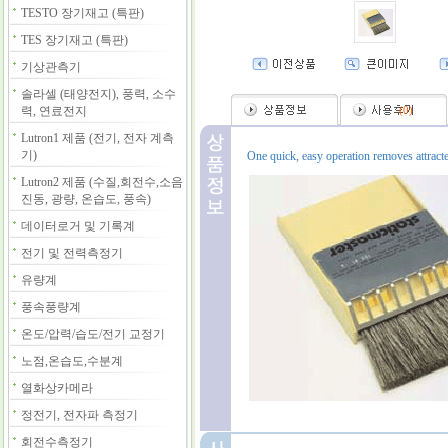
TESTO 장기재고 (특판)
TES 장기재고 (특판)
기상관측기
솔라셀 (태양전지), 풍력, 소수
력, 연료전지
(
0
)
Lutron1 제품 (전기, 전자 계측
기)
One quick, easy operation removes attracted 
Lutron2 제품 (수질,회전수,소음
진동, 광량, 온습도, 풍속)
데이터로거 및 기록계
전기 및 전력측정기
유량계
풍속풍량계
온도/압력/습도/전기 교정기
노점,온습도,수분계
열화상카메라
정전기, 전자파 측정기
회전수측정기