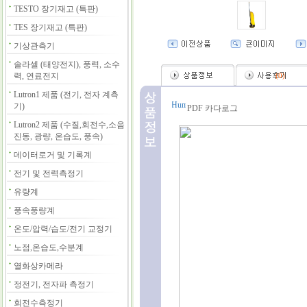
TESTO 장기재고 (특판)
TES 장기재고 (특판)
기상관측기
솔라셀 (태양전지), 풍력, 소수
력, 연료전지
(
0
)
Lutron1 제품 (전기, 전자 계측
기)
PDF 카다로그
Lutron2 제품 (수질,회전수,소음
진동, 광량, 온습도, 풍속)
데이터로거 및 기록계
전기 및 전력측정기
유량계
풍속풍량계
온도/압력/습도/전기 교정기
노점,온습도,수분계
열화상카메라
정전기, 전자파 측정기
회전수측정기