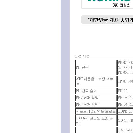
옵션 제품
PE-02: PE
PH 전극
원 ,PE-21 
PE-05T , 
ATC 자동온도보정 프로
TP-07 : 4
브
PH 전극 홀더
EH-20
PH7 버퍼 용액
PH-07 : 
PH4 버퍼 용액
PH-04 : 
전도도, TDS, 염도 프로브
CDPB-03 
1.413mS 전도도 표준 용
CD-14 : 
액
OXPB-11