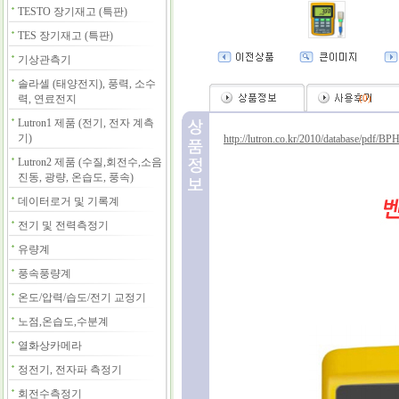
TESTO 장기재고 (특판)
TES 장기재고 (특판)
기상관측기
솔라셀 (태양전지), 풍력, 소수
력, 연료전지
(
0
)
Lutron1 제품 (전기, 전자 계측
기)
http://lutron.co.kr/2010/database/pdf/BP
Lutron2 제품 (수질,회전수,소음
진동, 광량, 온습도, 풍속)
데이터로거 및 기록계
전기 및 전력측정기
유량계
풍속풍량계
온도/압력/습도/전기 교정기
노점,온습도,수분계
열화상카메라
정전기, 전자파 측정기
회전수측정기