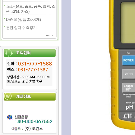
Testo (온도, 습도, 풍속, 압력, 소
음, RPM, 가스)
DAVIS (상품 25000개)
분진 입자수 측정기
more