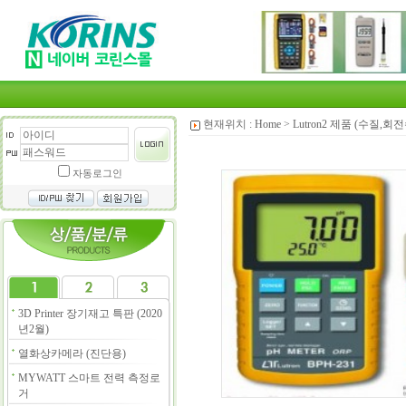
현재위치 :
Home
>
Lutron2 제품 (수질,
자동로그인
3D Printer 장기재고 특판 (2020
년2월)
열화상카메라 (진단용)
MYWATT 스마트 전력 측정로
거