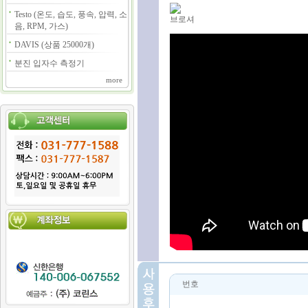
Testo (온도, 습도, 풍속, 압력, 소
브로셔
음, RPM, 가스)
DAVIS (상품 25000개)
분진 입자수 측정기
more
번호