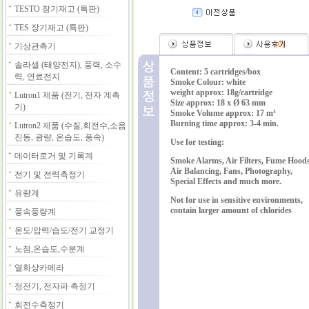
TESTO 장기재고 (특판)
TES 장기재고 (특판)
(
0
)
기상관측기
솔라셀 (태양전지), 풍력, 소수
Content: 5 cartridges/box
력, 연료전지
Smoke Colour: white
weight approx: 18g/cartridge
Lutron1 제품 (전기, 전자 계측
Size approx: 18 x Ø 63 mm
기)
Smoke Volume approx: 17 m³
Burning time approx: 3-4 min.
Lutron2 제품 (수질,회전수,소음
진동, 광량, 온습도, 풍속)
Use for testing:
데이터로거 및 기록계
Smoke Alarms, Air Filters, Fume Hoods
Air Balancing, Fans, Photography,
전기 및 전력측정기
Special Effects and much more.
유량계
Not for use in sensitive environments,
contain larger amount of chlorides
풍속풍량계
온도/압력/습도/전기 교정기
노점,온습도,수분계
열화상카메라
정전기, 전자파 측정기
회전수측정기