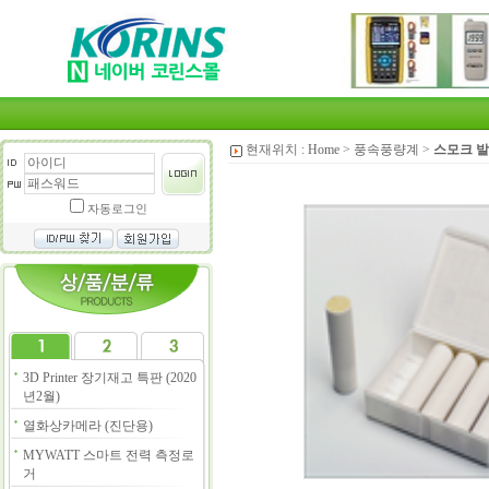
현재위치 :
Home
>
풍속풍량계
>
스모크 
자동로그인
3D Printer 장기재고 특판 (2020
년2월)
열화상카메라 (진단용)
MYWATT 스마트 전력 측정로
거