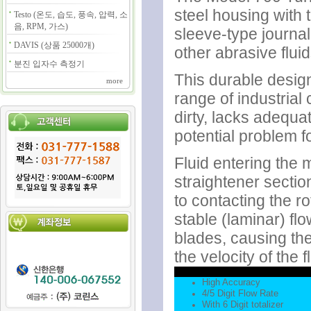
steel housing with 
Testo (온도, 습도, 풍속, 압력, 소
음, RPM, 가스)
sleeve-type journal
DAVIS (상품 25000개)
other abrasive flui
분진 입자수 측정기
This durable design
more
range of industrial 
dirty, lacks adequat
potential problem f
Fluid entering the m
straightener section
to contacting the r
stable (laminar) fl
blades, causing the
the velocity of the f
High Accuracy
4/5 Digit Flow Rate
With 6 Digit totalizer