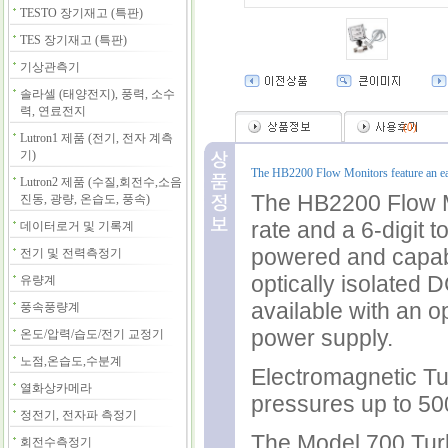
TESTO 장기재고 (특판)
TES 장기재고 (특판)
기상관측기
솔라셀 (태양전지), 풍력, 소수
력, 연료전지
(
0
)
Lutron1 제품 (전기, 전자 계측
기)
The HB2200 Flow Monitors feature an easy-
Lutron2 제품 (수질,회전수,소음
The HB2200 Flow Mo
진동, 광량, 온습도, 풍속)
rate and a 6-digit t
데이터로거 및 기록계
powered and capabl
전기 및 전력측정기
optically isolated 
유량계
available with an o
풍속풍량계
power supply.
온도/압력/습도/전기 교정기
노점,온습도,수분계
Electromagnetic Tu
열화상카메라
pressures up to 50
정전기, 전자파 측정기
The Model 700 Turb
회전수측정기