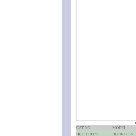
CAT NO.
MODEL
HE25110375
HB70-375 &