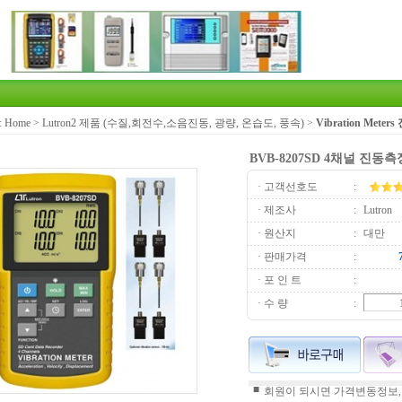
:
Home
>
Lutron2 제품 (수질,회전수,소음진동, 광량, 온습도, 풍속)
>
Vibration Meter
BVB-8207SD 4채널 진
· 고객선호도
:
· 제조사
:
Lutron
· 원산지
:
대만
· 판매가격
:
· 포 인 트
:
· 수 량
:
■
회원이 되시면 가격변동정보,