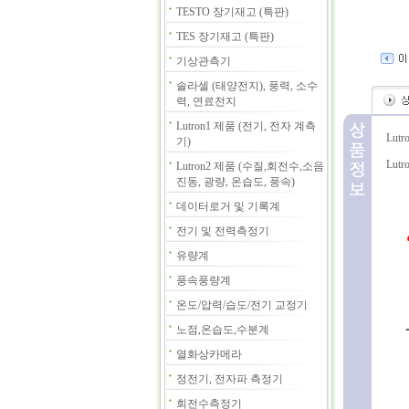
TESTO 장기재고 (특판)
TES 장기재고 (특판)
기상관측기
솔라셀 (태양전지), 풍력, 소수
력, 연료전지
Lutron1 제품 (전기, 전자 계측
Lut
기)
Lut
Lutron2 제품 (수질,회전수,소음
진동, 광량, 온습도, 풍속)
데이터로거 및 기록계
전기 및 전력측정기
유량계
풍속풍량계
온도/압력/습도/전기 교정기
노점,온습도,수분계
열화상카메라
정전기, 전자파 측정기
회전수측정기