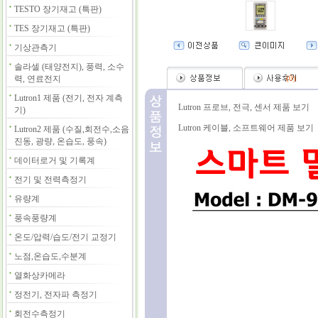
TESTO 장기재고 (특판)
TES 장기재고 (특판)
기상관측기
솔라셀 (태양전지), 풍력, 소수
력, 연료전지
(
0
)
Lutron1 제품 (전기, 전자 계측
Lutron 프로브, 전극, 센서 제품 보기
기)
Lutron 케이블, 소프트웨어 제품 보기
Lutron2 제품 (수질,회전수,소음
진동, 광량, 온습도, 풍속)
데이터로거 및 기록계
전기 및 전력측정기
유량계
풍속풍량계
온도/압력/습도/전기 교정기
노점,온습도,수분계
열화상카메라
정전기, 전자파 측정기
회전수측정기