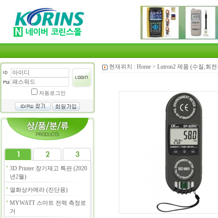
현재위치 :
Home
>
Lutron2 제품 (수질,
자동로그인
3D Printer 장기재고 특판 (2020
년2월)
열화상카메라 (진단용)
MYWATT 스마트 전력 측정로
거