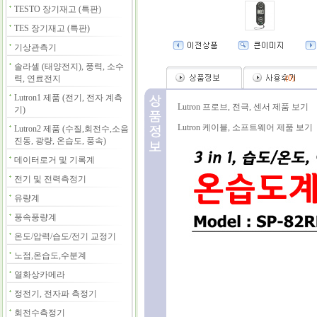
TESTO 장기재고 (특판)
TES 장기재고 (특판)
기상관측기
솔라셀 (태양전지), 풍력, 소수
력, 연료전지
(
0
)
Lutron1 제품 (전기, 전자 계측
Lutron 프로브, 전극, 센서 제품 보기
기)
Lutron 케이블, 소프트웨어 제품 보기
Lutron2 제품 (수질,회전수,소음
진동, 광량, 온습도, 풍속)
데이터로거 및 기록계
전기 및 전력측정기
유량계
풍속풍량계
온도/압력/습도/전기 교정기
노점,온습도,수분계
열화상카메라
정전기, 전자파 측정기
회전수측정기