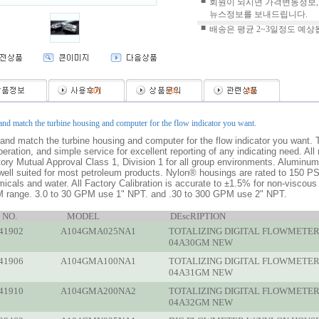
■
회원이 되시면 가격변동정보,
뉴스정보를 보내드립니다.
■
배송은 평균 2~3일정도 예상
(
0
)
(
0
)
(
0
)
nd match the turbine housing and computer for the flow indicator you want.
and match the turbine housing and computer for the flow indicator you want. 
peration, and simple service for excellent reporting of any indicating need. All
ory Mutual Approval Class 1, Division 1 for all group environments. Aluminu
well suited for most petroleum products. Nylon® housings are rated to 150 P
icals and water. All Factory Calibration is accurate to ±1.5% for non-viscous
 range. 3.0 to 30 GPM use 1" NPT. and .30 to 300 GPM use 2" NPT.
 NO.
MODEL
DEscRIPTION
41902
A104GMA025NA1
TOTALIZING DIGITAL FLOWMETE
04A30GM NEW
41906
A104GMA100NA1
TOTALIZING DIGITAL FLOWMETE
04A31GM NEW
41910
A104GMA200NA2
TOTALIZING DIGITAL FLOWMETE
04A32GM NEW