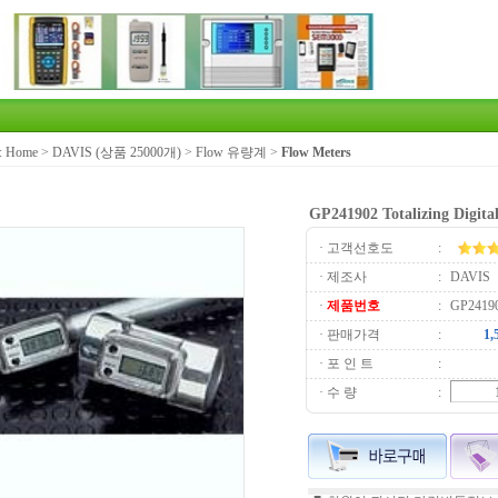
:
Home
>
DAVIS (상품 25000개)
>
Flow 유량계
>
Flow Meters
GP241902 Totalizing Digita
· 고객선호도
:
· 제조사
:
DAVIS
·
제품번호
:
GP2419
· 판매가격
:
· 포 인 트
:
· 수 량
: