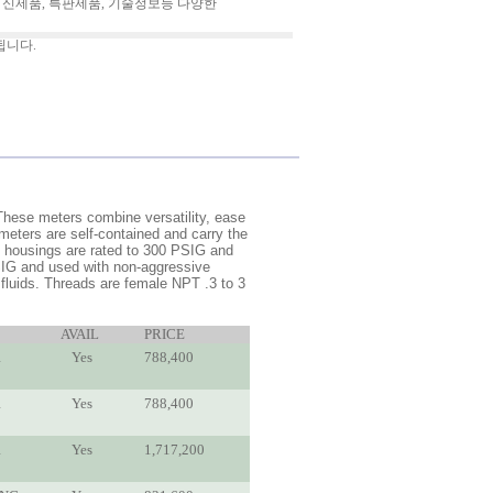
 신제품, 특판제품, 기술정보등 다양한
됩니다.
These meters combine versatility, ease
 meters are self-contained and carry the
m housings are rated to 300 PSIG and
SIG and used with non-aggressive
 fluids. Threads are female NPT .3 to 3
AVAIL
PRICE
R
Yes
788,400
R
Yes
788,400
R
Yes
1,717,200