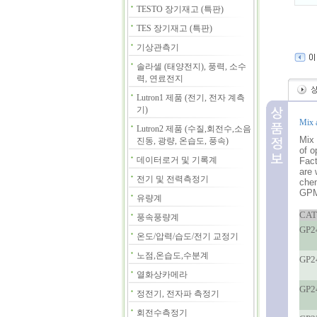
TESTO 장기재고 (특판)
TES 장기재고 (특판)
기상관측기
솔라셀 (태양전지), 풍력, 소수
력, 연료전지
Lutron1 제품 (전기, 전자 계측
기)
Mix a
Lutron2 제품 (수질,회전수,소음
Mix 
진동, 광량, 온습도, 풍속)
of o
데이터로거 및 기록계
Fact
are 
전기 및 전력측정기
chem
GPM
유량계
CAT
풍속풍량계
GP2
온도/압력/습도/전기 교정기
노점,온습도,수분계
GP2
열화상카메라
GP2
정전기, 전자파 측정기
회전수측정기