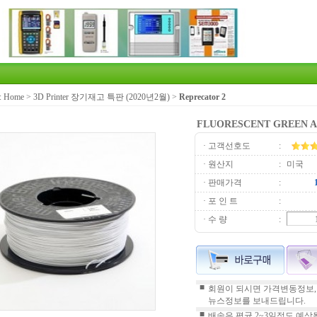
:
Home
>
3D Printer 장기재고 특판 (2020년2월)
>
Reprecator 2
FLUORESCENT GREEN ABS,
· 고객선호도
:
· 원산지
:
미국
· 판매가격
:
· 포 인 트
:
· 수 량
:
■
회원이 되시면 가격변동정보,
뉴스정보를 보내드립니다.
■
배송은 평균 2~3일정도 예상