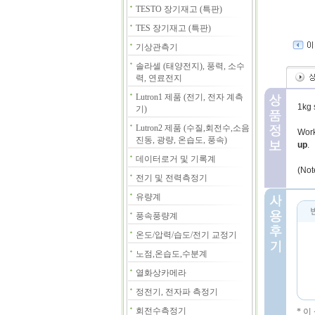
TESTO 장기재고 (특판)
TES 장기재고 (특판)
기상관측기
솔라셀 (태양전지), 풍력, 소수
력, 연료전지
Lutron1 제품 (전기, 전자 계측
1kg 
기)
Lutron2 제품 (수질,회전수,소음
Work
진동, 광량, 온습도, 풍속)
up
.
데이터로거 및 기록계
(Not
전기 및 전력측정기
유량계
풍속풍량계
온도/압력/습도/전기 교정기
노점,온습도,수분계
열화상카메라
정전기, 전자파 측정기
회전수측정기
* 