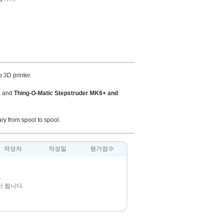
 3D printer.
, and
Thing-O-Matic Stepstruder MK6+ and
ary from spool to spool.
작성자
작성일
평가점수
.
 됩니다.