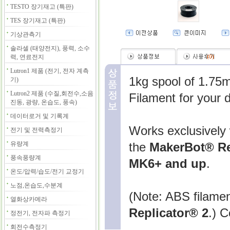
TESTO 장기재고 (특판)
TES 장기재고 (특판)
기상관측기
솔라셀 (태양전지), 풍력, 소수
력, 연료전지
(
0
)
Lutron1 제품 (전기, 전자 계측
1kg spool of 1.7
기)
Lutron2 제품 (수질,회전수,소음
Filament for your 
진동, 광량, 온습도, 풍속)
데이터로거 및 기록계
Works exclusively
전기 및 전력측정기
유량계
the
MakerBot® Re
풍속풍량계
MK6+ and up
.
온도/압력/습도/전기 교정기
노점,온습도,수분계
(Note: ABS filamen
열화상카메라
Replicator® 2
.) C
정전기, 전자파 측정기
회전수측정기