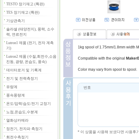
TESTO 장기재고 (특판)
TES 장기재고 (특판)
기상관측기
솔라셀 (태양전지), 풍력, 소수
력, 연료전지
(
0
)
Lutron1 제품 (전기, 전자 계측
1kg spool of 1.75mm/1.8mm width Ma
기)
Lutron2 제품 (수질,회전수,소음
Compatible with the original
MakerB
진동, 광량, 온습도, 풍속)
Color may vary from spool to spool.
데이터로거 및 기록계
전기 및 전력측정기
유량계
번호
풍속풍량계
온도/압력/습도/전기 교정기
노점,온습도,수분계
열화상카메라
정전기, 전자파 측정기
* 이 상품을 사용해 보셨다면 사용후
회전수측정기