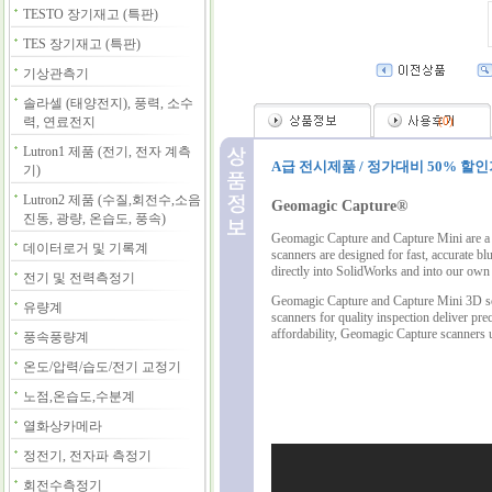
TESTO 장기재고 (특판)
TES 장기재고 (특판)
기상관측기
솔라셀 (태양전지), 풍력, 소수
력, 연료전지
(
0
)
Lutron1 제품 (전기, 전자 계측
A급 전시제품 / 정가대비 50% 할
기)
Lutron2 제품 (수질,회전수,소음
Geomagic Capture®
진동, 광량, 온습도, 풍속)
Geomagic Capture and
Capture Mini
are a
데이터로거 및 기록계
scanners are designed for fast, accurate b
directly into SolidWorks and into our ow
전기 및 전력측정기
Geomagic Capture and
Capture Mini
3D sc
유량계
scanners for quality inspection deliver p
affordability, Geomagic Capture scanners u
풍속풍량계
온도/압력/습도/전기 교정기
노점,온습도,수분계
열화상카메라
정전기, 전자파 측정기
회전수측정기