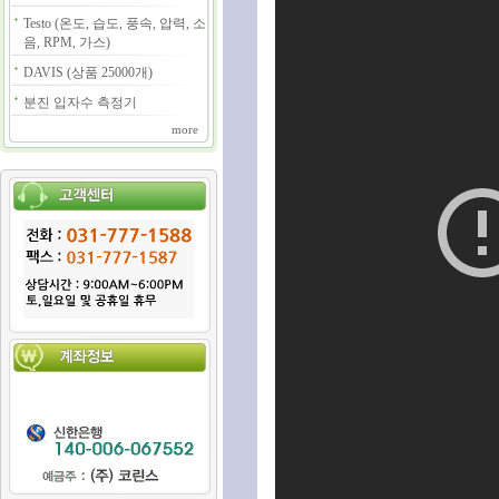
Testo (온도, 습도, 풍속, 압력, 소
음, RPM, 가스)
DAVIS (상품 25000개)
분진 입자수 측정기
more