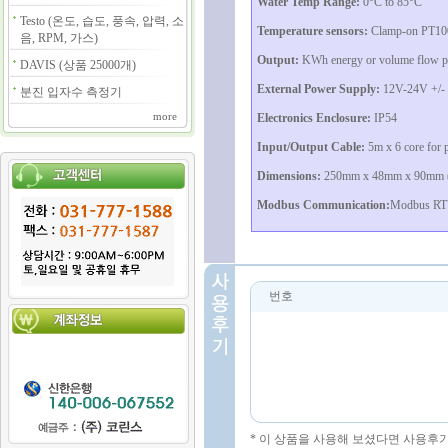
Water Temp Range:
0°C to 85°C
Testo (온도, 습도, 풍속, 압력, 소
Temperature sensors:
Clamp-on PT100 
음, RPM, 가스)
Output:
KWh energy or volume flow p
DAVIS (상품 25000개)
External Power Supply:
12V-24V +/-
분진 입자수 측정기
more
Electronics Enclosure:
IP54
Input/Output Cable:
5m x 6 core for 
Dimensions:
250mm x 48mm x 90mm (el
Modbus Communication:
Modbus RTU 
번호
* 이 상품을 사용해 보셨다면 사용후