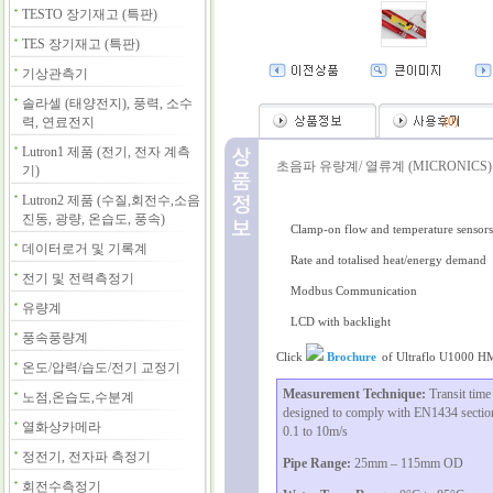
TESTO 장기재고 (특판)
TES 장기재고 (특판)
기상관측기
솔라셀 (태양전지), 풍력, 소수
력, 연료전지
(
0
)
Lutron1 제품 (전기, 전자 계측
초음파 유량계/ 열류계 (MICRONICS)
기)
Lutron2 제품 (수질,회전수,소음
진동, 광량, 온습도, 풍속)
Clamp-on flow and temperature sensors
데이터로거 및 기록계
Rate and totalised heat/energy demand
전기 및 전력측정기
Modbus Communication
유량계
LCD with backlight
풍속풍량계
Click
Brochure
of Ultraflo U1000 H
온도/압력/습도/전기 교정기
Measurement Technique:
Transit tim
노점,온습도,수분계
designed to comply with EN1434 section 6
열화상카메라
0.1 to 10m/s
정전기, 전자파 측정기
Pipe Range:
25mm – 115mm OD
회전수측정기