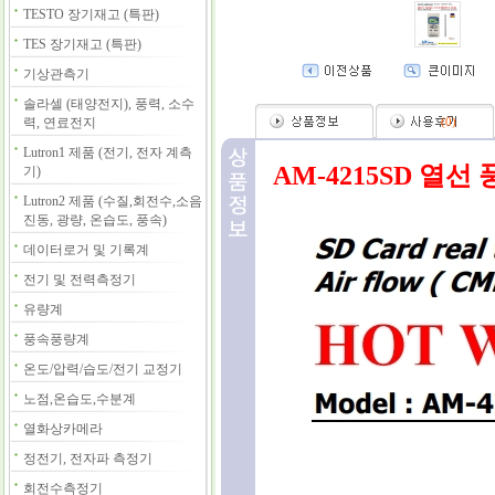
TESTO 장기재고 (특판)
TES 장기재고 (특판)
기상관측기
솔라셀 (태양전지), 풍력, 소수
력, 연료전지
(
0
)
Lutron1 제품 (전기, 전자 계측
AM-4215SD 열선 
기)
Lutron2 제품 (수질,회전수,소음
진동, 광량, 온습도, 풍속)
데이터로거 및 기록계
전기 및 전력측정기
유량계
풍속풍량계
온도/압력/습도/전기 교정기
노점,온습도,수분계
열화상카메라
정전기, 전자파 측정기
회전수측정기