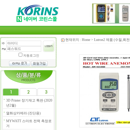
현재위치 :
Home
>
Lutron2 제품 (수질,
자동로그인
3D Printer 장기재고 특판 (2020
년2월)
열화상카메라 (진단용)
MYWATT 스마트 전력 측정로
거