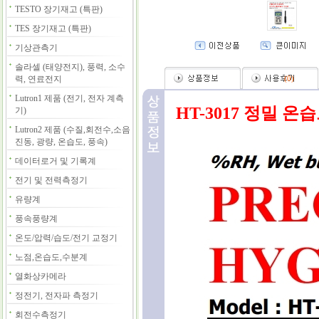
TESTO 장기재고 (특판)
TES 장기재고 (특판)
기상관측기
솔라셀 (태양전지), 풍력, 소수
력, 연료전지
(
0
)
Lutron1 제품 (전기, 전자 계측
HT-3017 정밀 
기)
Lutron2 제품 (수질,회전수,소음
진동, 광량, 온습도, 풍속)
데이터로거 및 기록계
전기 및 전력측정기
유량계
풍속풍량계
온도/압력/습도/전기 교정기
노점,온습도,수분계
열화상카메라
정전기, 전자파 측정기
회전수측정기