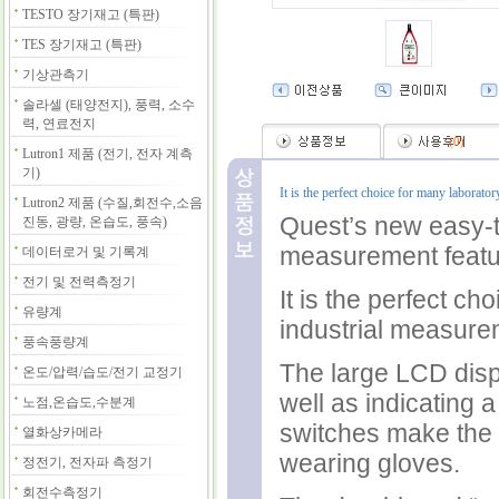
TESTO 장기재고 (특판)
TES 장기재고 (특판)
기상관측기
솔라셀 (태양전지), 풍력, 소수
력, 연료전지
(
0
)
Lutron1 제품 (전기, 전자 계측
기)
It is the perfect choice for many laborato
Lutron2 제품 (수질,회전수,소음
Quest’s new easy-t
진동, 광량, 온습도, 풍속)
measurement featur
데이터로거 및 기록계
전기 및 전력측정기
It is the perfect ch
유량계
industrial measure
풍속풍량계
The large LCD disp
온도/압력/습도/전기 교정기
well as indicating 
노점,온습도,수분계
switches make the 
열화상카메라
wearing gloves.
정전기, 전자파 측정기
회전수측정기