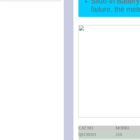
Slide-in Batter
failure, the me
CAT NO.
MODEL
QS139201
210