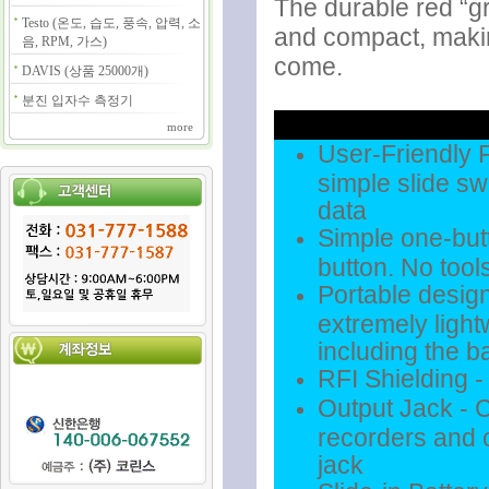
The durable red “gr
Testo (온도, 습도, 풍속, 압력, 소
and compact, makin
음, RPM, 가스)
come.
DAVIS (상품 25000개)
분진 입자수 측정기
more
User-Friendly 
simple slide sw
data
Simple one-butt
button. No tool
Portable design
extremely light
including the b
RFI Shielding 
Output Jack - 
recorders and o
jack