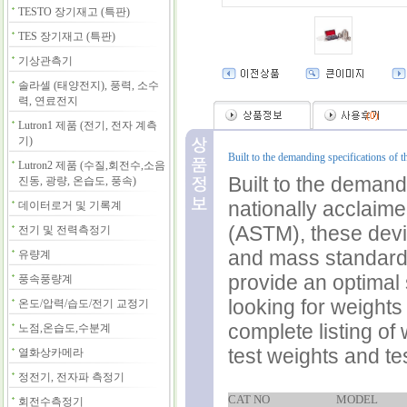
TESTO 장기재고 (특판)
TES 장기재고 (특판)
기상관측기
솔라셀 (태양전지), 풍력, 소수
력, 연료전지
(
0
)
Lutron1 제품 (전기, 전자 계측
기)
Built to the demanding specifications of 
Lutron2 제품 (수질,회전수,소음
Built to the demand
진동, 광량, 온습도, 풍속)
nationally acclaime
데이터로거 및 기록계
(ASTM), these devic
전기 및 전력측정기
and mass standards
유량계
provide an optimal 
풍속풍량계
looking for weights 
온도/압력/습도/전기 교정기
complete listing of
노점,온습도,수분계
test weights and te
열화상카메라
정전기, 전자파 측정기
CAT NO
MODEL
회전수측정기