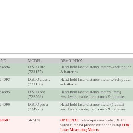
 NO.
MODEL
DEscRIPTION
64694
DISTO lite
Hand-held laser distance meter w/belt pouch
(723157)
& batteries
64693
DISTO classic
Hand-held laser distance meter w/belt pouch
(723156)
& batteries
64695
DISTO pro
Hand-held laser distance meter (3mm)
(722508)
w/software, cable, belt pouch & batteries
64696
DISTO pro a
Hand-held laser distance meter (1.5mm)
(724975)
w/software, cable, belt pouch & batteries
64697
667478
OPTIONAL
Telescope viewfinder, BFT4
w/red filter for precise outdoor aiming
FOR
Laser Measuring Meters