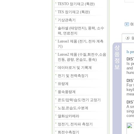
TESTO 장기재고 (특판)
TES 장기재고 (특판)
기상관측기
솔라셀 (태양전지), 풍력, 소수
력, 연료전지
Lutron1 제품 (전기, 전자 계측
기)
Is pe
Lutron2 제품 (수질,회전수,소음
DIS
진동, 광량, 온습도, 풍속)
Is p
데이터로거 및 기록계
and 
hund
전기 및 전력측정기
DIS
유량계
For 
keyb
풍속풍량계
meas
온도/압력/습도/전기 교정기
DIS
A sm
노점,온습도,수분계
sing
cons
열화상카메라
정전기, 전자파 측정기
회전수측정기