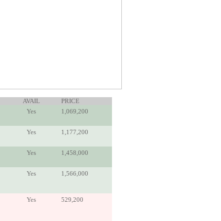
AVAIL
PRICE
Yes
1,069,200
Yes
1,177,200
Yes
1,458,000
Yes
1,566,000
Yes
529,200