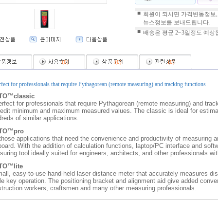
■
회원이 되시면 가격변동정보,
뉴스정보를 보내드립니다.
■
배송은 평균 2~3일정도 예상
(
0
)
(
0
)
(
0
)
rfect for professionals that require Pythagorean (remote measuring) and tracking functions
TO™classic
erfect for professionals that require Pythagorean (remote measuring) and tracki
edit minimum and maximum measured values. The classic is ideal for estimati
reds of similar applications.
TO™pro
those applications that need the convenience and productivity of measuring a
oard. With the addition of calculation functions, laptop/PC interface and sof
uring tool ideally suited for engineers, architects, and other professionals 
TO™lite
all, easy-to-use hand-held laser distance meter that accurately measures di
le key operation. The positioning bracket and alignment aid give added conven
truction workers, craftsmen and many other measuring professionals.