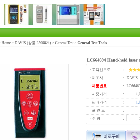
:
Home
>
DAVIS (상품 25000개)
>
General Test
>
General Test Tools
LC664694 Hand-held laser d
· 고객선호도
:
· 제조사
:
DAVIS
·
제품번호
:
LC6646
· 시중가격
:
· 판매가격
:
· 포 인 트
:
· 수 량
: