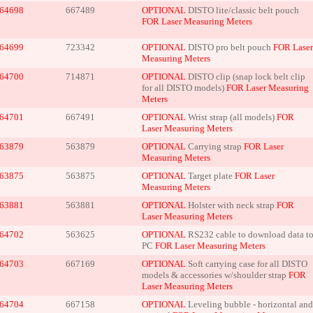
64698
667489
OPTIONAL
DISTO lite/classic belt pouch
FOR Laser Measuring Meters
64699
723342
OPTIONAL
DISTO pro belt pouch
FOR Laser
Measuring Meters
64700
714871
OPTIONAL
DISTO clip (snap lock belt clip
for all DISTO models)
FOR Laser Measuring
Meters
64701
667491
OPTIONAL
Wrist strap (all models)
FOR
Laser Measuring Meters
63879
563879
OPTIONAL
Carrying strap
FOR Laser
Measuring Meters
63875
563875
OPTIONAL
Target plate
FOR Laser
Measuring Meters
63881
563881
OPTIONAL
Holster with neck strap
FOR
Laser Measuring Meters
64702
563625
OPTIONAL
RS232 cable to download data t
PC
FOR Laser Measuring Meters
64703
667169
OPTIONAL
Soft carrying case for all DISTO
models & accessories w/shoulder strap
FOR
Laser Measuring Meters
64704
667158
OPTIONAL
Leveling bubble - horizontal and