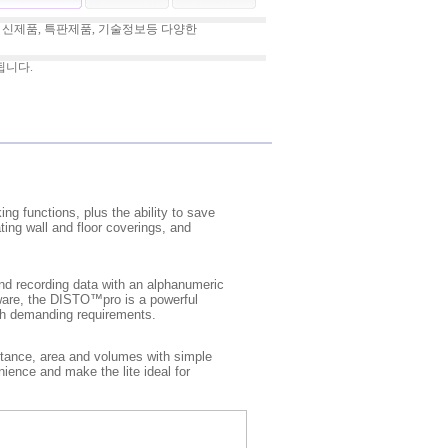
 신제품, 특판제품, 기술정보등 다양한
됩니다.
ng functions, plus the ability to save
ng wall and floor coverings, and
nd recording data with an alphanumeric
tware, the DISTO™pro is a powerful
with demanding requirements.
stance, area and volumes with simple
ience and make the lite ideal for