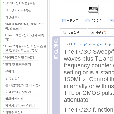
TESTO 장기재고 (특판)
TES 장기재고 (특판)
기상관측기
솔라셀 (태양전지), 풍력, 소수
력, 연료전지
(
0
)
Lutron1 제품 (전기, 전자 계측
기)
The FG3C Sweep/function generator provi
Lutron2 제품 (수질,회전수,소음
The FG3C Sweep/fun
진동, 광량, 온습도, 풍속)
waves plus TL and 
데이터로거 및 기록계
frequency counter w
전기 및 전력측정기
setting or is a sta
유량계
150MHz. Control the
풍속풍량계
internally or with 
온도/압력/습도/전기 교정기
TTL or CMOS pulses
노점,온습도,수분계
attenuator.
열화상카메라
정전기, 전자파 측정기
The FG2C function 
회전수측정기