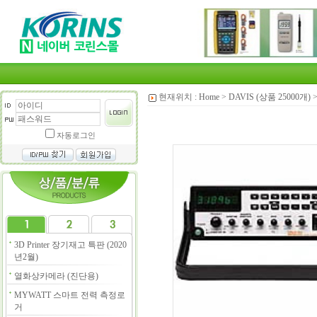
현재위치 :
Home
>
DAVIS (상품 25000개)
자동로그인
3D Printer 장기재고 특판 (2020
년2월)
열화상카메라 (진단용)
MYWATT 스마트 전력 측정로
거