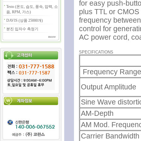
for easy push-butto
Testo (온도, 습도, 풍속, 압력, 소
plus TTL or CMOS p
음, RPM, 가스)
frequency between
DAVIS (상품 25000개)
control for genera
분진 입자수 측정기
AC power cord, coa
more
SPECIFICATIONS
Frequency Rang
Output Amplitude
Sine Wave distorti
AM-Depth
AM Mod. Frequen
Carrier Bandwidth