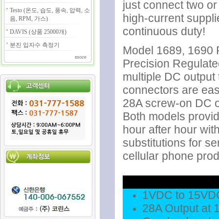
just connect two or
Testo (온도, 습도, 풍속, 압력, 소
high-current supplie
음, RPM, 가스)
continuous duty!
DAVIS (상품 25000개)
분진 입자수 측정기
Model 1689, 1690
more
Precision Regulat
multiple DC output 
connectors are easi
28A screw-on DC ou
Both models provid
hour after hour with
substitutions for s
cellular phone pro
1VDC to 15VDC
28A Output at