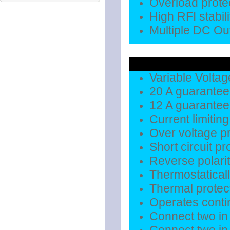
Overload prote
High RFI stabili
Multiple DC Ou
Variable Voltag
20 A guarante
12 A guarante
Current limitin
Over voltage pr
Short circuit pr
Reverse polarit
Thermostaticall
Thermal protec
Operates contin
Connect two in 