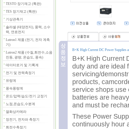
TESTO 장기재고 (특판)
TES 장기재고 (특판)
기상관측기
솔라셀 (태양전지), 풍력, 소수
력, 연료전지
(
0
)
Lutron1 제품 (전기, 전자 계측
기)
B+K High Current DC Power Supplies are
Lutron2 제품 (수질,회전수,소음
B+K High Current 
진동, 광량, 온습도, 풍속)
duty and are ideal f
데이터로거 및 기록계
servicing/demonstr
전기 및 전력측정기
products, camcorde
유량계
service shops use 
풍속풍량계
batteries are heavy,
온도/압력/습도/전기 교정기
and must be recha
노점,온습도,수분계
열화상카메라
These Power Suppli
정전기, 전자파 측정기
continuously hour a
회전수측정기