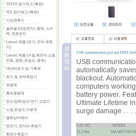
TESTO 장기재고 (특판)
TES 장기재고 (특판)
기상관측기
솔라셀 (태양전지), 풍력, 소수
력, 연료전지
(
0
)
Lutron1 제품 (전기, 전자 계측
기)
USB communication port and FREE Softwa
Lutron2 제품 (수질,회전수,소음
USB communicatio
진동, 광량, 온습도, 풍속)
automatically save
데이터로거 및 기록계
blackout. Automati
전기 및 전력측정기
computers working 
유량계
battery power. Feat
풍속풍량계
Ultimate Lifetime 
온도/압력/습도/전기 교정기
surge damage . . . . 
노점,온습도,수분계
열화상카메라
CAT NO.
MODEL
정전기, 전자파 측정기
TL2566
SMART550US
회전수측정기