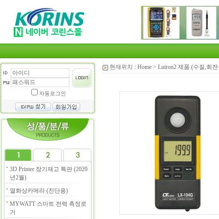
현재위치 :
Home
>
Lutron2 제품 (수질,
자동로그인
3D Printer 장기재고 특판 (2020
년2월)
열화상카메라 (진단용)
MYWATT 스마트 전력 측정로
거