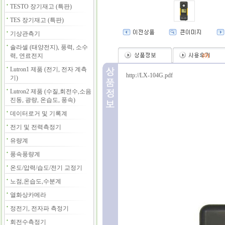
TESTO 장기재고 (특판)
TES 장기재고 (특판)
기상관측기
솔라셀 (태양전지), 풍력, 소수
력, 연료전지
(
0
)
Lutron1 제품 (전기, 전자 계측
http://LX-104G.pdf
기)
Lutron2 제품 (수질,회전수,소음
진동, 광량, 온습도, 풍속)
데이터로거 및 기록계
전기 및 전력측정기
유량계
풍속풍량계
온도/압력/습도/전기 교정기
노점,온습도,수분계
열화상카메라
정전기, 전자파 측정기
회전수측정기