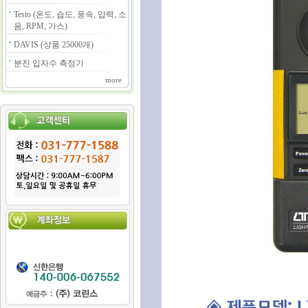
Testo (온도, 습도, 풍속, 압력, 소
음, RPM, 가스)
DAVIS (상품 25000개)
분진 입자수 측정기
more