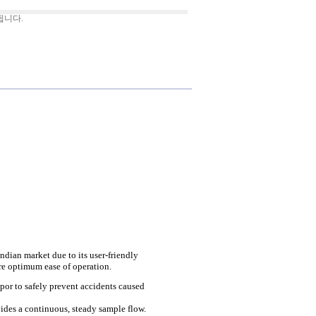
됩니다.
ndian market due to its user-friendly
re optimum ease of operation.
por to safely prevent accidents caused
ides a continuous, steady sample
flow.