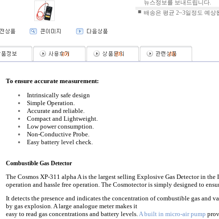
뉴스정보를 보내드립니다.
■
배송은 평균 2~3일정도 예상
(
0
)
(
0
)
(
0
)
To ensure accurate measurement:
Intrinsically safe design
Simple Operation.
Accurate and reliable.
Compact and Lightweight.
Low power consumption.
Non-Conductive Probe.
Easy battery level check.
Combustible Gas Detector
The Cosmos XP-311 alpha A is the largest selling Explosive Gas Detector in the I
operation and hassle free operation.
The Cosmotector is simply designed to ensu
It detects the presence and indicates the concentration of combustible gas and va
by gas explosion. A large analogue meter makes it
easy to read gas concentrations and battery levels.
A built in
micro-air pump
prov