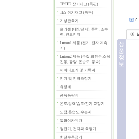
TESTO 장기재고 (특판)
TES 장기재고 (특판)
기상관측기
솔라셀 (태양전지), 풍력, 소수
력, 연료전지
Lutron1 제품 (전기, 전자 계측
기)
Lutron2 제품 (수질,회전수,소음
진동, 광량, 온습도, 풍속)
데이터로거 및 기록계
전기 및 전력측정기
유량계
풍속풍량계
온도/압력/습도/전기 교정기
노점,온습도,수분계
열화상카메라
정전기, 전자파 측정기
회전수측정기