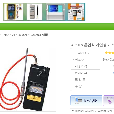
:
Home
>
가스측정기
>
Cosmos 제품
XP311A 흡입식 가연성 
· 고객선호도
:
· 제조사
:
New Co
· 시중가격
:
· 판매가격
:
· 포 인 트
:
· 수 량
:
■
회원이 되시면 가격변동정보,