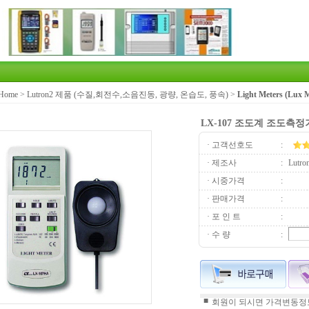
Home
>
Lutron2 제품 (수질,회전수,소음진동, 광량, 온습도, 풍속)
>
Light Meters (Lux
LX-107 조도계 조도측정기 L
· 고객선호도
:
· 제조사
:
Lutro
· 시중가격
:
· 판매가격
:
· 포 인 트
:
· 수 량
:
■
회원이 되시면 가격변동정보