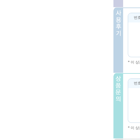
번
* 이 
번
* 이 