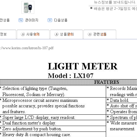
뉴스정보를 보내드립니다.
■
배송은 평균 2~3일정도 예
(
0
)
(
0
)
(
2
)
p://www.korins.com/lutron/lx-107.pdf