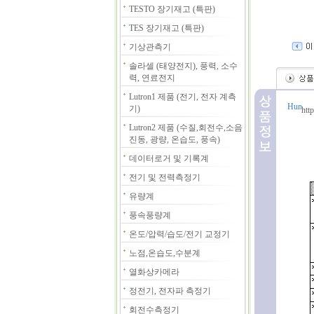
TESTO 장기재고 (특판)
TES 장기재고 (특판)
기상관측기
솔라셀 (태양전지), 풍력, 소수
력, 연료전지
Lutron1 제품 (전기, 전자 계측
기)
htt
Lutron2 제품 (수질,회전수,소음
진동, 광량, 온습도, 풍속)
데이터로거 및 기록계
전기 및 전력측정기
유량계
풍속풍량계
온도/압력/습도/전기 교정기
노점,온습도,수분계
열화상카메라
정전기, 전자파 측정기
회전수측정기