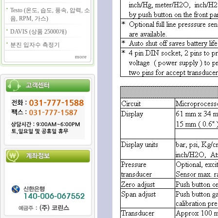
Testo (온도, 습도, 풍속, 압력, 소
음, RPM, 가스)
DAVIS (상품 25000개)
분진 입자수 측정기
more