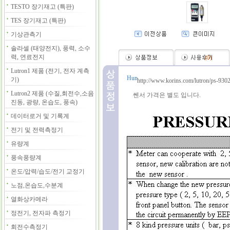
TESTO 장기재고 (특판)
TES 장기재고 (특판)
기상관측기
솔라셀 (태양전지), 풍력, 소수
력, 연료전지
(
0
)
Lutron1 제품 (전기, 전자 계측
기)
http://www.korins.com/lutron/ps-9302
Lutron2 제품 (수질,회전수,소음
쎈서 가격은 별도 입니다.
진동, 광량, 온습도, 풍속)
데이터로거 및 기록계
전기 및 전력측정기
유량계
풍속풍량계
온도/압력/습도/전기 교정기
노점,온습도,수분계
열화상카메라
정전기, 전자파 측정기
회전수측정기