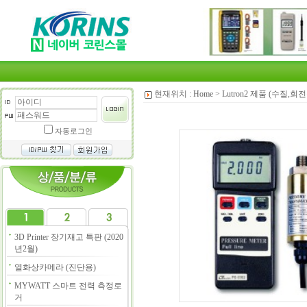
현재위치 :
Home
>
Lutron2 제품 (수질,
자동로그인
3D Printer 장기재고 특판 (2020
년2월)
열화상카메라 (진단용)
MYWATT 스마트 전력 측정로
거