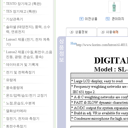
TESTO 장기재고 (특판)
TES 장기재고 (특판)
기상관측기
솔라셀 (태양전지), 풍력, 소수
력, 연료전지
(
0
)
Lutron1 제품 (전기, 전자 계측
기)
http://www.korins.com/lutron/sl-4011
Lutron2 제품 (수질,회전수,소음
진동, 광량, 온습도, 풍속)
데이터로거 및 기록계
전기 및 전력측정기
유량계
풍속풍량계
온도/압력/습도/전기 교정기
노점,온습도,수분계
열화상카메라
정전기, 전자파 측정기
회전수측정기