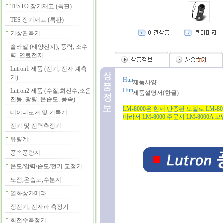
TESTO 장기재고 (특판)
TES 장기재고 (특판)
기상관측기
솔라셀 (태양전지), 풍력, 소수
력, 연료전지
(
0
)
Lutron1 제품 (전기, 전자 계측
기)
제품사양
Lutron2 제품 (수질,회전수,소음
제품설명서(한글)
진동, 광량, 온습도, 풍속)
LM-8000은 현재 단종된 모델로 LM-
데이터로거 및 기록계
따라서 LM-8000 주문시 LM-8000A
전기 및 전력측정기
유량계
풍속풍량계
온도/압력/습도/전기 교정기
노점,온습도,수분계
열화상카메라
정전기, 전자파 측정기
회전수측정기