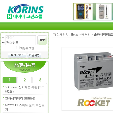
현재위치 :
Home
>
배터리
>
솔라배터리(로
자동로그인
3D Printer 장기재고 특판 (2020
년2월)
열화상카메라 (진단용)
MYWATT 스마트 전력 측정로
거