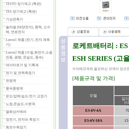
TESTO 장기재고 (특판)
TES 장기재고 (특판)
기상관측기
솔라셀 (태양전지), 풍력, 소수
력, 연료전지
(
0
)
Lutron1 제품 (전기, 전자 계측
로케트배터리 : ES 
기)
Lutron2 제품 (수질,회전수,소음
ESH SERIES (고
진동, 광량, 온습도, 풍속)
데이터로거 및 기록계
※아래규격외 필요하신 규격이 있으면
전기 및 전력측정기
[제품규격 및 가격]
유량계
풍속풍량계
모델
온도/압력/습도/전기 교정기
길이(
(±
노점,온습도,수분계
ES-6V-4A
7
열화상카메라
정전기, 전자파 측정기
ES-6V-10A
15
회전수측정기