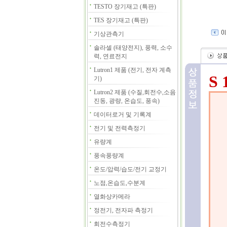
TESTO 장기재고 (특판)
TES 장기재고 (특판)
기상관측기
솔라셀 (태양전지), 풍력, 소수
력, 연료전지
Lutron1 제품 (전기, 전자 계측
S 
기)
Lutron2 제품 (수질,회전수,소음
진동, 광량, 온습도, 풍속)
데이터로거 및 기록계
전기 및 전력측정기
유량계
풍속풍량계
온도/압력/습도/전기 교정기
노점,온습도,수분계
열화상카메라
정전기, 전자파 측정기
회전수측정기