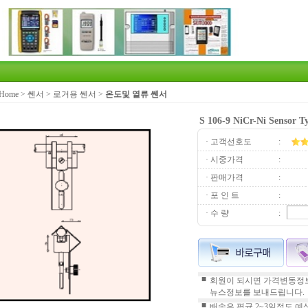
Home
>
쎈서
>
로거용 쎈서
>
온도및 열류 쎈서
S 106-9 NiCr-Ni Sensor T
· 고객선호도
:
· 시중가격
:
· 판매가격
:
· 포 인 트
:
· 수 량
:
■
회원이 되시면 가격변동정보
뉴스정보를 보내드립니다.
■
배송은 평균 2~3일정도 예