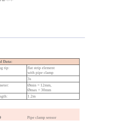
l Data:
g tip:
flat strip element
with pipe clamp
3s
meter:
Ømin = 12mm,
Ømax = 30mm
ngth:
1.2m
9
Pipe clamp sensor