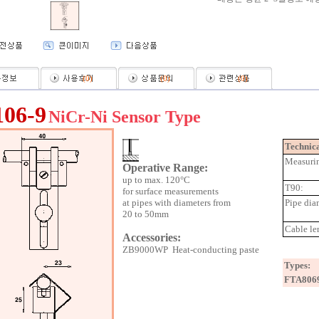
(
0
)
(
0
)
(
0
)
106-9
NiCr-Ni Sensor Type
Technica
Measurin
Operative Range:
up to max. 120°C
T90:
for surface measurements
at pipes with diameters from
Pipe dia
20 to 50mm
Cable le
Accessories:
ZB9000WP Heat-conducting paste
Types:
FTA806