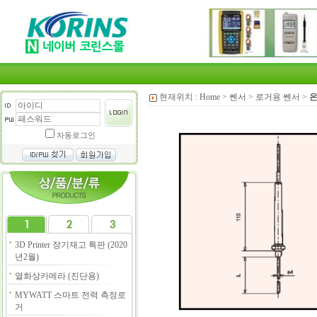
현재위치 :
Home
>
쎈서
>
로거용 쎈서
>
온
자동로그인
3D Printer 장기재고 특판 (2020
년2월)
열화상카메라 (진단용)
MYWATT 스마트 전력 측정로
거