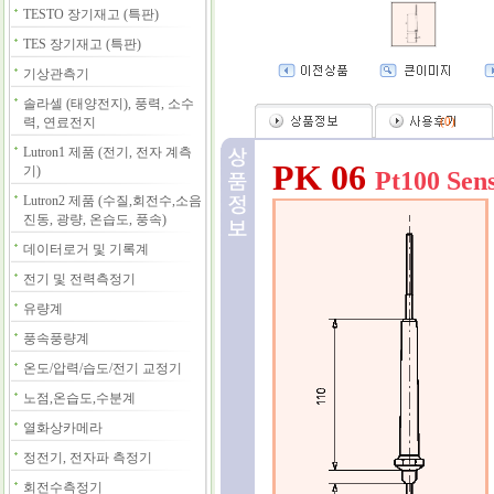
TESTO 장기재고 (특판)
TES 장기재고 (특판)
기상관측기
솔라셀 (태양전지), 풍력, 소수
력, 연료전지
(
0
)
Lutron1 제품 (전기, 전자 계측
PK 06
기)
Pt100 Sen
Lutron2 제품 (수질,회전수,소음
진동, 광량, 온습도, 풍속)
데이터로거 및 기록계
전기 및 전력측정기
유량계
풍속풍량계
온도/압력/습도/전기 교정기
노점,온습도,수분계
열화상카메라
정전기, 전자파 측정기
회전수측정기