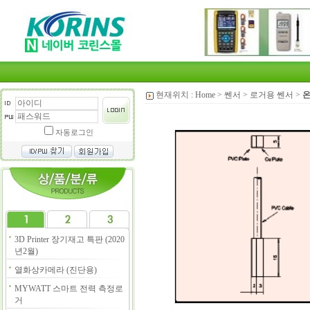
현재위치 :
Home
>
쎈서
>
로거용 쎈서
>
온
자동로그인
3D Printer 장기재고 특판 (2020
년2월)
열화상카메라 (진단용)
MYWATT 스마트 전력 측정로
거