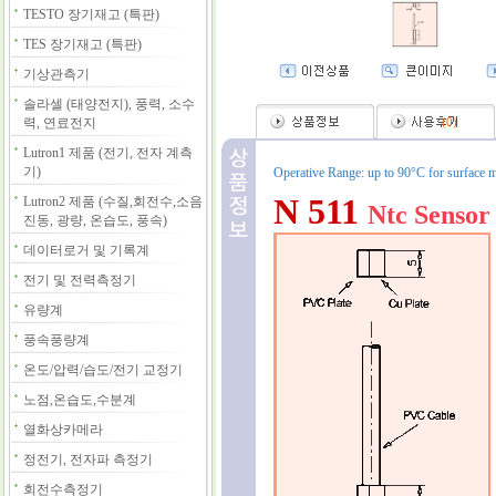
TESTO 장기재고 (특판)
TES 장기재고 (특판)
기상관측기
솔라셀 (태양전지), 풍력, 소수
력, 연료전지
(
0
)
Lutron1 제품 (전기, 전자 계측
기)
Operative Range: up to 90°C for surface 
N 511
Lutron2 제품 (수질,회전수,소음
Ntc Sensor
진동, 광량, 온습도, 풍속)
데이터로거 및 기록계
전기 및 전력측정기
유량계
풍속풍량계
온도/압력/습도/전기 교정기
노점,온습도,수분계
열화상카메라
정전기, 전자파 측정기
회전수측정기