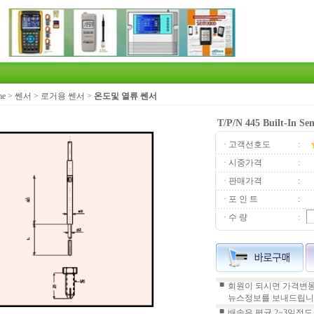
me
>
쎈서
>
로거용 쎈서
>
온도및 열류 쎈서
T/P/N 445 Built-In Sen
· 고객선호도
:
· 시중가격
:
· 판매가격
:
· 포 인 트
:
· 수 량
:
■
회원이 되시면 가격변동
뉴스정보를 보내드립니
■
배송은 평균 2~3일정도