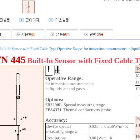
(
0
)
(
0
)
(
0
)
uilt-In Sensor with Fixed Cable Type Operative Range: for immersion measurements in liquids
/N 445
Built-In Sensor with Fixed Cable 
Te
Me
Operative Range:
Fi
for immersion measurements
in liquids, air and gases
Ca
Options:
SB2290L
Special measuring range
FPA4371
Thermal conductivity probe
Ty
Accuracy:
F
Device special
0.025 … 0.250W/m · K
measuring range λ:
F
Resolution:
0.001W/m · K