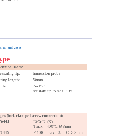
, air and gases
Type
chnical Data:
asuring tip:
immersion probe
tting length:
50mm
ble:
2m PVC
resistant up to max. 80°C
pes (incl. clamped screw connection):
T0445
NiCr-Ni (K),
Tmax = 400°C, Ø 3mm
P0445
Pt100, Tmax = 350°C, Ø 3mm