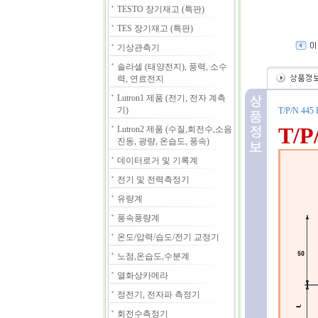
TESTO 장기재고 (특판)
TES 장기재고 (특판)
기상관측기
솔라셀 (태양전지), 풍력, 소수
력, 연료전지
Lutron1 제품 (전기, 전자 계측
기)
T/P/N 445 B
T/P
Lutron2 제품 (수질,회전수,소음
진동, 광량, 온습도, 풍속)
데이터로거 및 기록계
전기 및 전력측정기
유량계
풍속풍량계
온도/압력/습도/전기 교정기
노점,온습도,수분계
열화상카메라
정전기, 전자파 측정기
회전수측정기