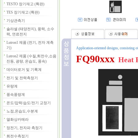
TESTO 장기재고 (특판)
TES 장기재고 (특판)
기상관측기
솔라셀 (태양전지), 풍력, 소수
력, 연료전지
(
0
)
Lutron1 제품 (전기, 전자 계측
기)
Application-oriented designs, consisting 
FQ90xxx
Lutron2 제품 (수질,회전수,소음
Heat F
진동, 광량, 온습도, 풍속)
데이터로거 및 기록계
전기 및 전력측정기
유량계
풍속풍량계
온도/압력/습도/전기 교정기
노점,온습도,수분계
열화상카메라
정전기, 전자파 측정기
회전수측정기