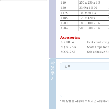
119
250 x 250 x 1.5
120
33 Ø x 1.5 20
117SI
100 x 30 x 3
118SI
120 x 120 x 3
150-1
180 x 100 x 0.6
150-2
500 x 500 x 0.6
Accessories:
ZB9000WP
Heat-conducting
ZQ9017KB
Scotch tape for 
ZQ9017KF
Self-adhesive fi
번호
* 이 상품을 사용해 보셨다면 사용후기