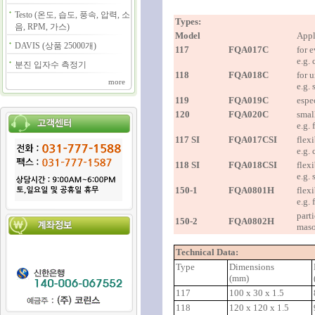
Testo (온도, 습도, 풍속, 압력, 소
Types:
음, RPM, 가스)
Model
Appl
DAVIS (상품 25000개)
117
FQA017C
for e
e.g.
분진 입자수 측정기
118
FQA018C
for 
more
e.g. 
119
FQA019C
espe
120
FQA020C
smal
e.g.
117 SI
FQA017CSI
flexi
e.g.
118 SI
FQA018CSI
flexi
e.g. 
150-1
FQA0801H
flexi
e.g.
parti
150-2
FQA0802H
maso
Technical Data:
Type
Dimensions
(mm)
117
100 x 30 x 1.5
118
120 x 120 x 1.5