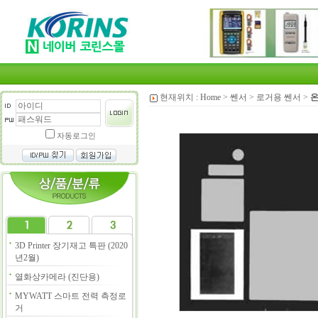
현재위치 :
Home
>
쎈서
>
로거용 쎈서
>
온
자동로그인
3D Printer 장기재고 특판 (2020
년2월)
열화상카메라 (진단용)
MYWATT 스마트 전력 측정로
거