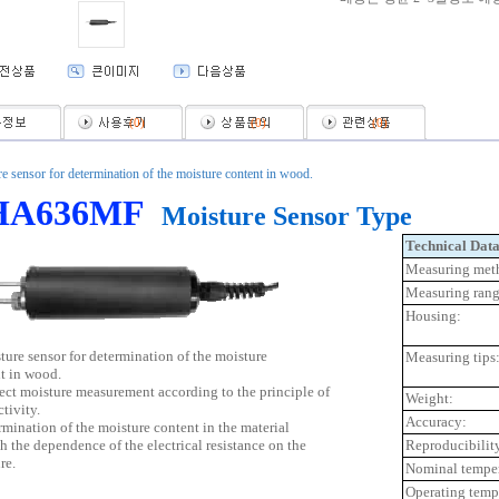
(
0
)
(
0
)
(
0
)
e sensor for determination of the moisture content in wood.
HA636MF
Moisture Sensor Type
Technical Data
Measuring met
Measuring rang
Housing:
ure sensor for determination of the moisture
Measuring tips
t in wood.
ect moisture measurement according to the principle of
Weight:
tivity.
Accuracy:
mination of the moisture content in the material
h the dependence of the electrical resistance on the
Reproducibilit
re.
Nominal temper
Operating temp