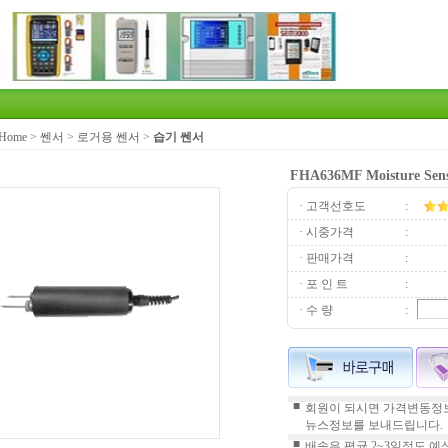
Home
>
쎈서
>
로거용 쎈서
>
습기 쎈서
FHA636MF Moisture Sens
· 고객선호도
:
· 시중가격
:
· 판매가격
:
· 포 인 트
:
· 수 량
:
■
회원이 되시면 가격변동정보
뉴스정보를 보내드립니다.
■
배송은 평균 2~3일정도 예