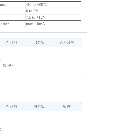
ture:
-20 to +80°C
0 to 2V
7.5 to +12V
mption
max. 10mA
작성자
작성일
평가점수
.
 됩니다.
작성자
작성일
답변
.