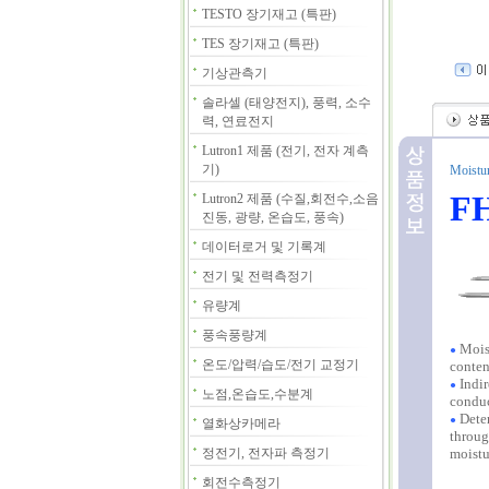
TESTO 장기재고 (특판)
TES 장기재고 (특판)
기상관측기
솔라셀 (태양전지), 풍력, 소수
력, 연료전지
Lutron1 제품 (전기, 전자 계측
기)
Moistur
F
Lutron2 제품 (수질,회전수,소음
진동, 광량, 온습도, 풍속)
데이터로거 및 기록계
전기 및 전력측정기
유량계
풍속풍량계
Moist
●
온도/압력/습도/전기 교정기
conten
Indir
●
노점,온습도,수분계
conduc
Deter
●
열화상카메라
throug
정전기, 전자파 측정기
moistu
회전수측정기