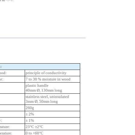
:
hod:
principle of conductivity
e:
7 to 30 % moisture in wood
plastic handle
40mm Ø, 130mm long
:
stainless steel, uninsulated
3mm Ø, 50mm long
260g
± 2%
y:
± 1%
ature:
23°C ±2°C
erature:
0 to +60°C