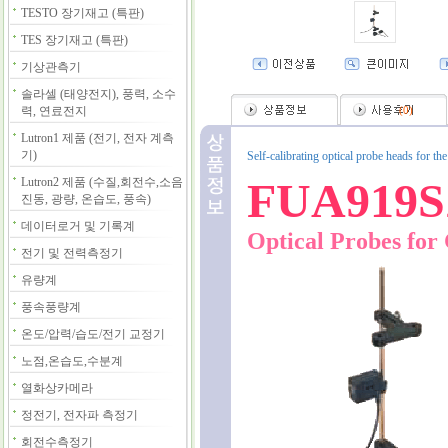
TESTO 장기재고 (특판)
TES 장기재고 (특판)
기상관측기
솔라셀 (태양전지), 풍력, 소수
력, 연료전지
(
0
)
Lutron1 제품 (전기, 전자 계측
기)
Self-calibrating optical probe heads for th
FUA919
Lutron2 제품 (수질,회전수,소음
진동, 광량, 온습도, 풍속)
데이터로거 및 기록계
Optical Probes for
전기 및 전력측정기
유량계
풍속풍량계
온도/압력/습도/전기 교정기
노점,온습도,수분계
열화상카메라
정전기, 전자파 측정기
회전수측정기