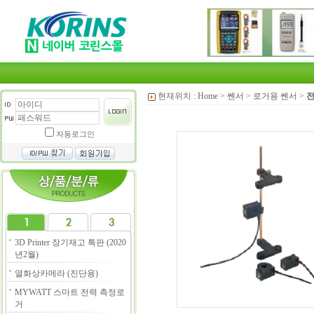
현재위치 :
Home
>
쎈서
>
로거용 쎈서
>
전
자동로그인
3D Printer 장기재고 특판 (2020
년2월)
열화상카메라 (진단용)
MYWATT 스마트 전력 측정로
거