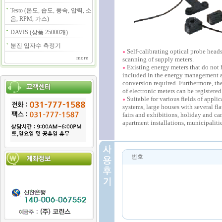
Testo (온도, 습도, 풍속, 압력, 소
음, RPM, 가스)
DAVIS (상품 25000개)
분진 입자수 측정기
Self-calibrating optical probe heads
●
more
scanning of supply meters.
Existing energy meters that do not 
●
included in the energy management a
conversion required. Furthermore, th
of electronic meters can be registered
Suitable for various fields of applica
●
systems, large houses with several fla
fairs and exhibitions, holiday and ca
apartment installations, municipalitie
번호