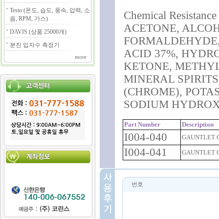
Testo (온도, 습도, 풍속, 압력, 소
Chemical Resistance 
음, RPM, 가스)
ACETONE, ALCOH
DAVIS (상품 25000개)
FORMALDEHYDE, 
분진 입자수 측정기
ACID 37%, HYDR
more
KETONE, METHYL
MINERAL SPIRITS
(CHROME), POTA
SODIUM HYDROXI
Part Number
Description
I004-040
GAUNTLET G
I004-041
GAUNTLET G
번호