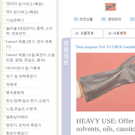
TESTO 장기재고 (특판)
TES 장기재고 (특판)
기상관측기
솔라셀 (태양전지), 풍력, 소수
력, 연료전지
(
0
)
Lutron1 제품 (전기, 전자 계측
기)
Thick neoprene SAF-T-CURE® Gauntlet Glo
Lutron2 제품 (수질,회전수,소음
진동, 광량, 온습도, 풍속)
데이터로거 및 기록계
전기 및 전력측정기
유량계
풍속풍량계
온도/압력/습도/전기 교정기
노점,온습도,수분계
열화상카메라
HEAVY USE:
Offer 
정전기, 전자파 측정기
solvents, oils, causti
회전수측정기