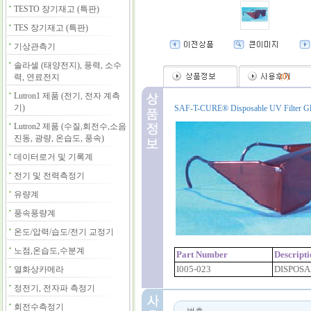
TESTO 장기재고 (특판)
TES 장기재고 (특판)
기상관측기
솔라셀 (태양전지), 풍력, 소수
력, 연료전지
(
0
)
Lutron1 제품 (전기, 전자 계측
기)
SAF-T-CURE® Disposable UV Filter Glas
Lutron2 제품 (수질,회전수,소음
진동, 광량, 온습도, 풍속)
데이터로거 및 기록계
전기 및 전력측정기
유량계
풍속풍량계
온도/압력/습도/전기 교정기
노점,온습도,수분계
Part Number
Descript
I005-023
DISPOSA
열화상카메라
정전기, 전자파 측정기
회전수측정기