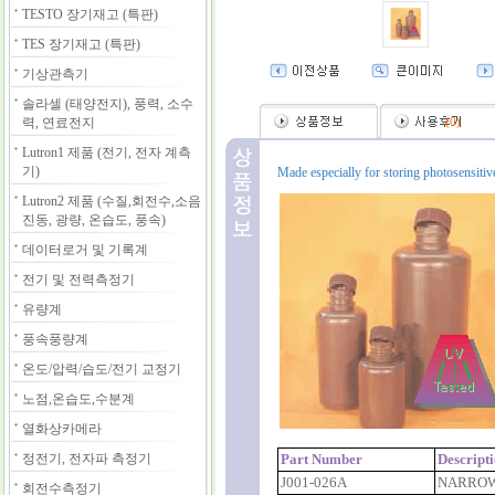
TESTO 장기재고 (특판)
TES 장기재고 (특판)
기상관측기
솔라셀 (태양전지), 풍력, 소수
력, 연료전지
(
0
)
Lutron1 제품 (전기, 전자 계측
기)
Made especially for storing photosensiti
Lutron2 제품 (수질,회전수,소음
진동, 광량, 온습도, 풍속)
데이터로거 및 기록계
전기 및 전력측정기
유량계
풍속풍량계
온도/압력/습도/전기 교정기
노점,온습도,수분계
열화상카메라
정전기, 전자파 측정기
Part Number
Descript
J001-026A
NARROW
회전수측정기