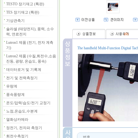
TESTO 장기재고 (특판)
TES 장기재고 (특판)
기상관측기
솔라셀 (태양전지), 풍력, 소수
력, 연료전지
(
0
)
Lutron1 제품 (전기, 전자 계측
기)
The handheld Multi-Function Digital Tac
Lutron2 제품 (수질,회전수,소음
진동, 광량, 온습도, 풍속)
데이터로거 및 기록계
전기 및 전력측정기
유량계
풍속풍량계
온도/압력/습도/전기 교정기
노점,온습도,수분계
열화상카메라
정전기, 전자파 측정기
회전수측정기
번호