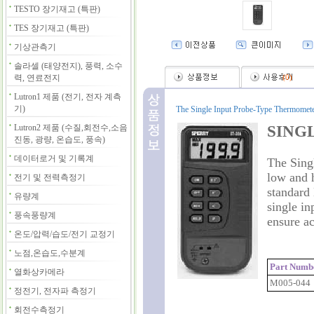
TESTO 장기재고 (특판)
TES 장기재고 (특판)
기상관측기
솔라셀 (태양전지), 풍력, 소수
력, 연료전지
(
0
)
Lutron1 제품 (전기, 전자 계측
기)
The Single Input Probe-Type Thermometer 
Lutron2 제품 (수질,회전수,소음
SING
진동, 광량, 온습도, 풍속)
데이터로거 및 기록계
The Sing
low and h
전기 및 전력측정기
standard 
유량계
single in
풍속풍량계
ensure ac
온도/압력/습도/전기 교정기
노점,온습도,수분계
Part Numb
열화상카메라
M005-044
정전기, 전자파 측정기
회전수측정기