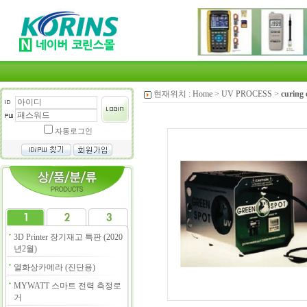
현재위치 :
Home
>
UV PROCESS
>
curing
자동로그인
3D Printer 장기재고 특판 (2020
년2월)
열화상카메라 (진단용)
MYWATT 스마트 전력 측정로
거