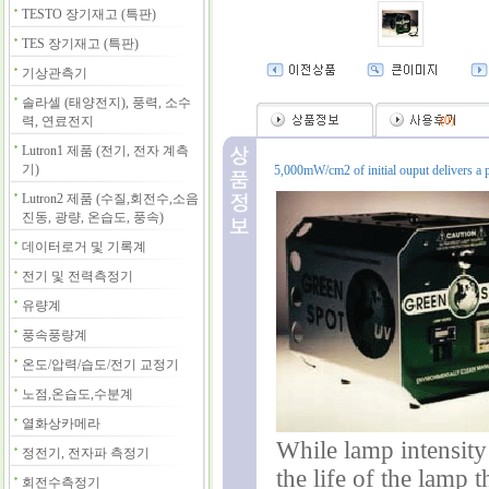
TESTO 장기재고 (특판)
TES 장기재고 (특판)
기상관측기
솔라셀 (태양전지), 풍력, 소수
력, 연료전지
(
0
)
Lutron1 제품 (전기, 전자 계측
기)
5,000mW/cm2 of initial ouput delivers a 
Lutron2 제품 (수질,회전수,소음
진동, 광량, 온습도, 풍속)
데이터로거 및 기록계
전기 및 전력측정기
유량계
풍속풍량계
온도/압력/습도/전기 교정기
노점,온습도,수분계
열화상카메라
While lamp intensity
정전기, 전자파 측정기
the life of the lamp t
회전수측정기