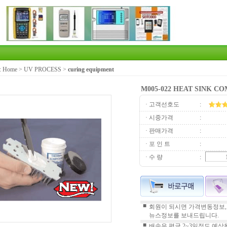
:
Home
>
UV PROCESS
>
curing equipment
M005-022 HEAT SINK C
· 고객선호도
:
· 시중가격
:
· 판매가격
:
· 포 인 트
:
· 수 량
:
■
회원이 되시면 가격변동정보,
뉴스정보를 보내드립니다.
■
배송은 평균 2~3일정도 예상