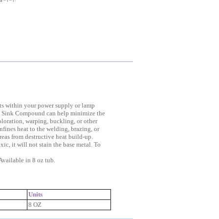
ts within your power supply or lamp
ink Compound can help minimize the
loration, warping, buckling, or other
onfines heat to the welding, brazing, or
reas from destructive heat build-up.
ic, it will not stain the base metal. To
Available in 8 oz tub.
Units
8 OZ