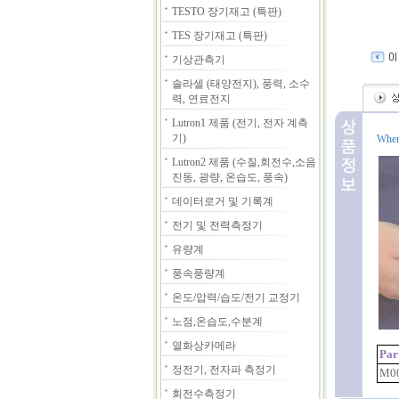
TESTO 장기재고 (특판)
TES 장기재고 (특판)
기상관측기
솔라셀 (태양전지), 풍력, 소수
력, 연료전지
Lutron1 제품 (전기, 전자 계측
기)
When 
Lutron2 제품 (수질,회전수,소음
진동, 광량, 온습도, 풍속)
데이터로거 및 기록계
전기 및 전력측정기
유량계
풍속풍량계
온도/압력/습도/전기 교정기
노점,온습도,수분계
열화상카메라
Par
정전기, 전자파 측정기
M00
회전수측정기