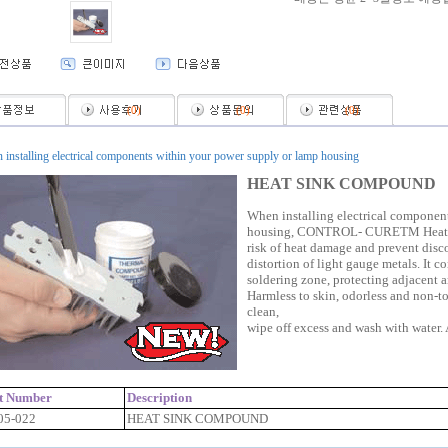
(
0
)
(
0
)
(
0
)
installing electrical components within your power supply or lamp housing
HEAT SINK COMPOUND
When installing electrical componen
housing, CONTROL- CURETM Heat S
risk of heat damage and prevent disco
distortion of light gauge metals. It c
soldering zone, protecting adjacent a
Harmless to skin, odorless and non-tox
clean,
wipe off excess and wash with water. 
t Number
Description
5-022
HEAT SINK COMPOUND